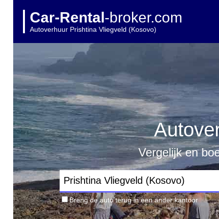
Car-Rental
-broker.com
Autoverhuur Prishtina Vliegveld (Kosovo)
Autover
Vergelijk en bo
Breng de auto terug in een ander kantoor