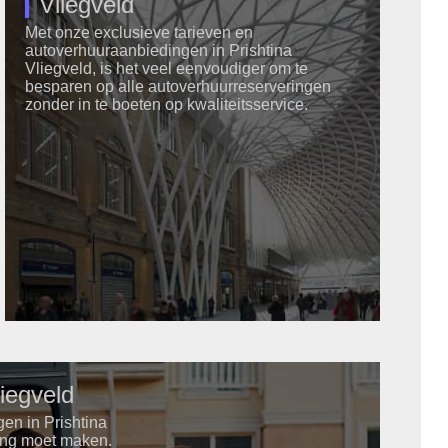
Vliegveld
Met onze exclusieve tarieven en
autoverhuuraanbiedingen in Prishtina
Vliegveld, is het veel eenvoudiger om te
besparen op alle autoverhuurreserveringen
zonder in te boeten op kwaliteitsservice.
liegveld
en in Prishtina
ging moet maken.