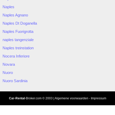
Naples
Naples Agnano
Naples Dt Doganella
Naples Fuorigrotta
naples tangenziale
Naples treinstation
Nocera Inferiore
Novara
Nuoro
Nuoro Sardinia
Car-Rental
-Broker.com
© 2003 |
Algemene voorwaarden
-
Impressum