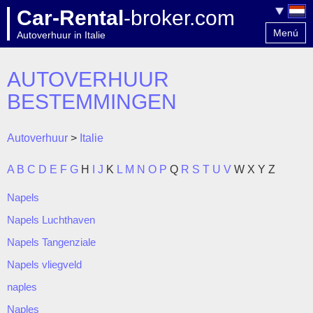
Car-Rental
-broker.com
Menú
Autoverhuur in Italie
Home
Contact
AUTOVERHUUR
BESTEMMINGEN
Autoverhuur
>
Italie
A
B
C
D
E
F
G
H
I
J
K
L
M
N
O
P
Q
R
S
T
U
V
W
X
Y
Z
Napels
Napels Luchthaven
Napels Tangenziale
Napels vliegveld
naples
Naples