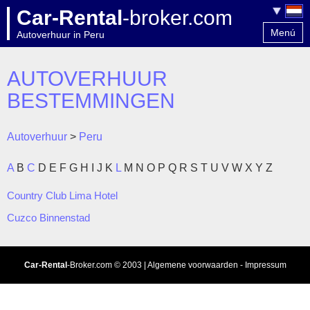
Car-Rental
-broker.com
Menú
Autoverhuur in Peru
Home
Contact
AUTOVERHUUR
BESTEMMINGEN
Autoverhuur
>
Peru
A
B
C
D
E
F
G
H
I
J
K
L
M
N
O
P
Q
R
S
T
U
V
W
X
Y
Z
Country Club Lima Hotel
Cuzco Binnenstad
Car-Rental
-Broker.com
© 2003 |
Algemene voorwaarden
-
Impressum