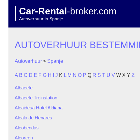
Car-Rental
-broker.com
Autoverhuur in Spanje
AUTOVERHUUR BESTEMM
Autoverhuur
>
Spanje
A
B
C
D
E
F
G
H
I
J
K
L
M
N
O
P
Q
R
S
T
U
V
W
X
Y
Z
Albacete
Albacete Treinstation
Alcaidesa Hotel Aldiana
Alcala de Henares
Alcobendas
Alcorcon