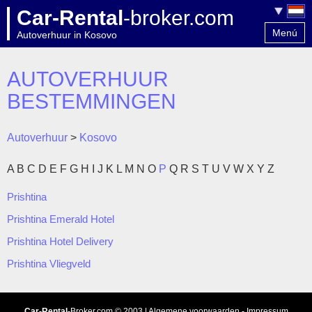
Car-Rental
-broker.com
Menú
Autoverhuur in Kosovo
Home
Contact
AUTOVERHUUR
BESTEMMINGEN
Autoverhuur
>
Kosovo
A
B
C
D
E
F
G
H
I
J
K
L
M
N
O
P
Q
R
S
T
U
V
W
X
Y
Z
Prishtina
Prishtina Emerald Hotel
Prishtina Hotel Delivery
Prishtina Vliegveld
Car-Rental
-Broker.com
© 2003 |
Algemene voorwaarden
-
Impressum